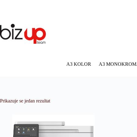
Preskoči
na
sadržaj
Nema
rezultata.
A3 KOLOR
A3 MONOKROM
Prikazuje se jedan rezultat